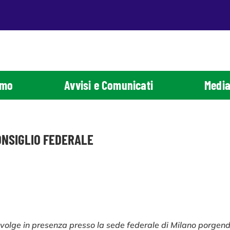
amo
Avvisi e Comunicati
Media
ONSIGLIO FEDERALE
 svolge in presenza presso la sede federale di Milano porgen