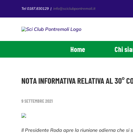
Salta
Tel 0187.830129
|
info@sciclubpontremoli.it
al
contenuto
Home
Chi si
NOTA INFORMATIVA RELATIVA AL 30° C
9 SETTEMBRE 2021
Il Presidente Roda apre la riunione odierna che si