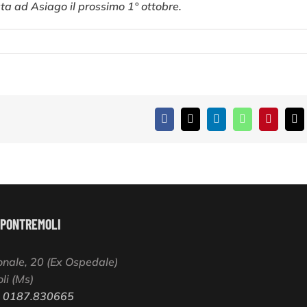
ta ad Asiago il prossimo 1° ottobre.
Facebook
X
LinkedIn
WhatsApp
Pinterest
Em
 PONTREMOLI
onale, 20 (Ex Ospedale)
li (Ms)
:
0187.830665